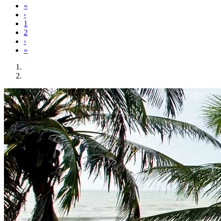
«
‹
1
2
›
»