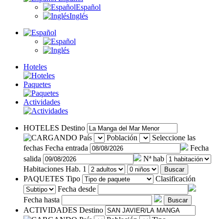
Español
Inglés
Hoteles
Paquetes
Actividades
HOTELES
Destino
País
Población
Seleccione las
fechas
Fecha entrada
Fecha
salida
Nª hab
Habitaciones
Hab. 1
Buscar
PAQUETES
Tipo
Clasificación
Fecha desde
Fecha hasta
Buscar
ACTIVIDADES
Destino