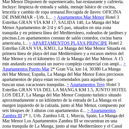
Mar Menor
Disponen de supermercado, bar-restaurante y cafetería.
Incluye: limpieza de entrada y salida, menaje básico de cocina,
lencería y cambio de ropa semanal.Recogida de llaves: OFICINA
DE INMOMAR - Urb. L...
>
Apartamentos Mar Menor
Hotel 3
Estrellas
GRAN VÍA KM 17, SALIDA 140,
La Manga del Mar
Menor
Apartamentos de 2/4 y 4/5 pax, situados en una zona
tranquila y en primera línea del Mediterráneo, rodeados de jardines y
piscinas.Los apartamentos constan de salón comedor, cocina barra
americana, l...
>
APARTAMENTOS PLAYA PRINCIPE
Hotel 2
Estrellas
GRAN VIA, KM11,
La Manga del Mar Menor
Situada en
primera linea de playa del mar Mediterráneo y a escasos metros del
Mar Menor y en el kilometro 11 de la Manga del Mar Menor. A 15
min andando encontrará un nuevo complejo comercial con ampl...
>
Apartamentos Puerto Mar
2*
Gran Vía, km 14, 30380 La Manga
del Mar Menor, España,
La Manga del Mar Menor
Estos preciosos
apartamentos de playa estan recomendados para aquellos que
buscan unas vacaciones tranquilas.
>
Apartamentos Tesy
Hotel 3
Estrellas
GRAN VIA DEL LA MANGA KM 1.5, JUNTO HOTEL
LOS DELF,
La Manga del Mar Menor
Conjunto turístico situado
aproximadamente a un kilómetro de la entrada de La Manga en el
margen izquierdo de la calzada, junto al Mar Menor, compuesto por
seis bloques de 3 alturas con apartamentos d...
>
Apartamentos
Zambra III
2*
1, Urb. Zambra I-II, 1, Murcia, Spain,
La Manga del
Mar Menor
Los Apartamentos Zambra III se encuentran en una
zona tranquila de La Manga, junto al mar Mediterráneo y el Canal