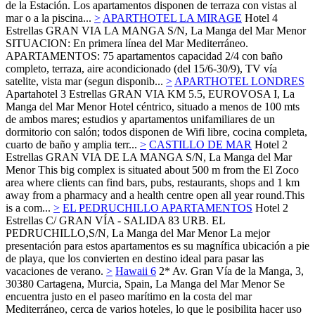
de la Estación. Los apartamentos disponen de terraza con vistas al
mar o a la piscina...
>
APARTHOTEL LA MIRAGE
Hotel 4
Estrellas
GRAN VIA LA MANGA S/N,
La Manga del Mar Menor
SITUACION: En primera línea del Mar Mediterráneo.
APARTAMENTOS: 75 apartamentos capacidad 2/4 con baño
completo, terraza, aire acondicionado (del 15/6-30/9), TV vía
satelite, vista mar (segun disponib...
>
APARTHOTEL LONDRES
Apartahotel 3 Estrellas
GRAN VIA KM 5.5, EUROVOSA I,
La
Manga del Mar Menor
Hotel céntrico, situado a menos de 100 mts
de ambos mares; estudios y apartamentos unifamiliares de un
dormitorio con salón; todos disponen de Wifi libre, cocina completa,
cuarto de baño y amplia terr...
>
CASTILLO DE MAR
Hotel 2
Estrellas
GRAN VIA DE LA MANGA S/N,
La Manga del Mar
Menor
This big complex is situated about 500 m from the El Zoco
area where clients can find bars, pubs, restaurants, shops and 1 km
away from a pharmacy and a health centre open all year round.This
is a com...
>
EL PEDRUCHILLO APARTAMENTOS
Hotel 2
Estrellas
C/ GRAN VÍA - SALIDA 83 URB. EL
PEDRUCHILLO,S/N,
La Manga del Mar Menor
La mejor
presentación para estos apartamentos es su magnífica ubicación a pie
de playa, que los convierten en destino ideal para pasar las
vacaciones de verano.
>
Hawaii 6
2*
Av. Gran Vía de la Manga, 3,
30380 Cartagena, Murcia, Spain,
La Manga del Mar Menor
Se
encuentra justo en el paseo marítimo en la costa del mar
Mediterráneo, cerca de varios hoteles, lo que le posibilita hacer uso