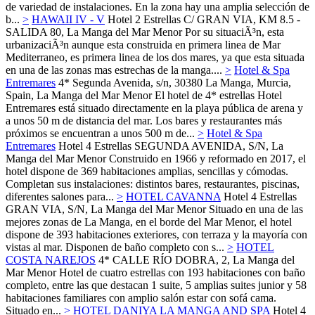
de variedad de instalaciones. En la zona hay una amplia selección de
b...
>
HAWAII IV - V
Hotel 2 Estrellas
C/ GRAN VIA, KM 8.5 -
SALIDA 80,
La Manga del Mar Menor
Por su situaciÃ³n, esta
urbanizaciÃ³n aunque esta construida en primera linea de Mar
Mediterraneo, es primera linea de los dos mares, ya que esta situada
en una de las zonas mas estrechas de la manga....
>
Hotel & Spa
Entremares
4*
Segunda Avenida, s/n, 30380 La Manga, Murcia,
Spain,
La Manga del Mar Menor
El hotel de 4* estrellas Hotel
Entremares está situado directamente en la playa pública de arena y
a unos 50 m de distancia del mar. Los bares y restaurantes más
próximos se encuentran a unos 500 m de...
>
Hotel & Spa
Entremares
Hotel 4 Estrellas
SEGUNDA AVENIDA, S/N,
La
Manga del Mar Menor
Construido en 1966 y reformado en 2017, el
hotel dispone de 369 habitaciones amplias, sencillas y cómodas.
Completan sus instalaciones: distintos bares, restaurantes, piscinas,
diferentes salones para...
>
HOTEL CAVANNA
Hotel 4 Estrellas
GRAN VIA, S/N,
La Manga del Mar Menor
Situado en una de las
mejores zonas de La Manga, en el borde del Mar Menor, el hotel
dispone de 393 habitaciones exteriores, con terraza y la mayoría con
vistas al mar. Disponen de baño completo con s...
>
HOTEL
COSTA NAREJOS
4*
CALLE RÍO DOBRA, 2,
La Manga del
Mar Menor
Hotel de cuatro estrellas con 193 habitaciones con baño
completo, entre las que destacan 1 suite, 5 amplias suites junior y 58
habitaciones familiares con amplio salón estar con sofá cama.
Situado en...
>
HOTEL DANIYA LA MANGA AND SPA
Hotel 4