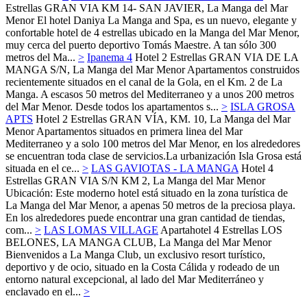
Estrellas
GRAN VIA KM 14- SAN JAVIER,
La Manga del Mar
Menor
El hotel Daniya La Manga and Spa, es un nuevo, elegante y
confortable hotel de 4 estrellas ubicado en la Manga del Mar Menor,
muy cerca del puerto deportivo Tomás Maestre. A tan sólo 300
metros del Ma...
>
Ipanema 4
Hotel 2 Estrellas
GRAN VIA DE LA
MANGA S/N,
La Manga del Mar Menor
Apartamentos construidos
recientemente situados en el canal de la Gola, en el Km. 2 de La
Manga. A escasos 50 metros del Mediterraneo y a unos 200 metros
del Mar Menor. Desde todos los apartamentos s...
>
ISLA GROSA
APTS
Hotel 2 Estrellas
GRAN VÍA, KM. 10,
La Manga del Mar
Menor
Apartamentos situados en primera linea del Mar
Mediterraneo y a solo 100 metros del Mar Menor, en los alrededores
se encuentran toda clase de servicios.La urbanización Isla Grosa está
situada en el ce...
>
LAS GAVIOTAS - LA MANGA
Hotel 4
Estrellas
GRAN VIA S/N KM 2,
La Manga del Mar Menor
Ubicación: Este moderno hotel está situado en la zona turística de
La Manga del Mar Menor, a apenas 50 metros de la preciosa playa.
En los alrededores puede encontrar una gran cantidad de tiendas,
com...
>
LAS LOMAS VILLAGE
Apartahotel 4 Estrellas
LOS
BELONES, LA MANGA CLUB,
La Manga del Mar Menor
Bienvenidos a La Manga Club, un exclusivo resort turístico,
deportivo y de ocio, situado en la Costa Cálida y rodeado de un
entorno natural excepcional, al lado del Mar Mediterráneo y
enclavado en el...
>