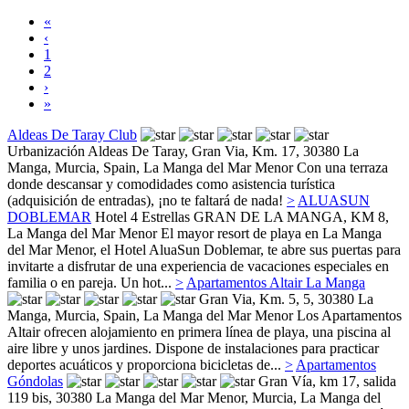
«
‹
1
2
›
»
Aldeas De Taray Club
Urbanización Aldeas De Taray, Gran Via, Km. 17, 30380 La
Manga, Murcia, Spain,
La Manga del Mar Menor
Con una terraza
donde descansar y comodidades como asistencia turística
(adquisición de entradas), ¡no te faltará de nada!
>
ALUASUN
DOBLEMAR
Hotel 4 Estrellas
GRAN DE LA MANGA, KM 8,
La Manga del Mar Menor
El mayor resort de playa en La Manga
del Mar Menor, el Hotel AluaSun Doblemar, te abre sus puertas para
invitarte a disfrutar de una experiencia de vacaciones especiales en
familia o en pareja. Un hot...
>
Apartamentos Altair La Manga
Gran Via, Km. 5, 5, 30380 La
Manga, Murcia, Spain,
La Manga del Mar Menor
Los Apartamentos
Altair ofrecen alojamiento en primera línea de playa, una piscina al
aire libre y unos jardines. Dispone de instalaciones para practicar
deportes acuáticos y proporciona bicicletas de...
>
Apartamentos
Góndolas
Gran Vía, km 17, salida
119 bis, 30380 La Manga del Mar Menor, Murcia,
La Manga del