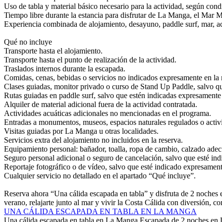
Uso de tabla y material básico necesario para la actividad, según cond
Tiempo libre durante la estancia para disfrutar de La Manga, el Mar Me
Experiencia combinada de alojamiento, desayuno, paddle surf, mar, ac
Qué no incluye
Transporte hasta el alojamiento.
Transporte hasta el punto de realización de la actividad.
Traslados internos durante la escapada.
Comidas, cenas, bebidas o servicios no indicados expresamente en la
Clases guiadas, monitor privado o curso de Stand Up Paddle, salvo q
Rutas guiadas en paddle surf, salvo que estén indicadas expresamente
Alquiler de material adicional fuera de la actividad contratada.
Actividades acuáticas adicionales no mencionadas en el programa.
Entradas a monumentos, museos, espacios naturales regulados o activi
Visitas guiadas por La Manga u otras localidades.
Servicios extra del alojamiento no incluidos en la reserva.
Equipamiento personal: bañador, toalla, ropa de cambio, calzado adecu
Seguro personal adicional o seguro de cancelación, salvo que esté ind
Reportaje fotográfico o de vídeo, salvo que esté indicado expresament
Cualquier servicio no detallado en el apartado “Qué incluye”.
Reserva ahora “Una cálida escapada en tabla” y disfruta de 2 noches 
verano, relajarte junto al mar y vivir la Costa Cálida con diversión,
UNA CÁLIDA ESCAPADA EN TABLA EN LA MANGA
Una cálida escapada en tabla en La Manga
Escapada de 2 noches en 