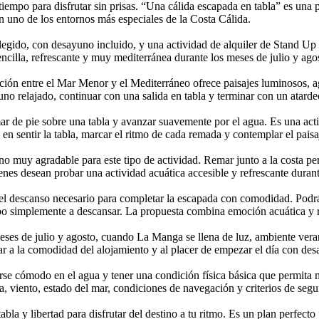
tiempo para disfrutar sin prisas. “Una cálida escapada en tabla” es u
 uno de los entornos más especiales de la Costa Cálida.
legido, con desayuno incluido, y una actividad de alquiler de Stand Up
ncilla, refrescante y muy mediterránea durante los meses de julio y ago
ción entre el Mar Menor y el Mediterráneo ofrece paisajes luminosos, ag
no relajado, continuar con una salida en tabla y terminar con un atardec
r de pie sobre una tabla y avanzar suavemente por el agua. Es una act
 en sentir la tabla, marcar el ritmo de cada remada y contemplar el pais
 muy agradable para este tipo de actividad. Remar junto a la costa permit
nes desean probar una actividad acuática accesible y refrescante durant
el descanso necesario para completar la escapada con comodidad. Podrás 
empo simplemente a descansar. La propuesta combina emoción acuática y
eses de julio y agosto, cuando La Manga se llena de luz, ambiente veran
r a la comodidad del alojamiento y al placer de empezar el día con des
se cómodo en el agua y tener una condición física básica que permita ma
ía, viento, estado del mar, condiciones de navegación y criterios de seg
la y libertad para disfrutar del destino a tu ritmo. Es un plan perfecto 