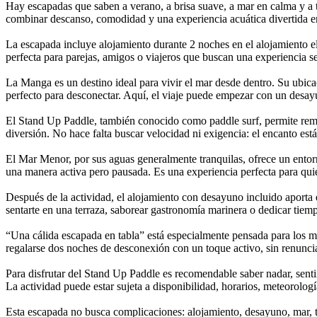
Hay escapadas que saben a verano, a brisa suave, a mar en calma y a 
combinar descanso, comodidad y una experiencia acuática divertida en
La escapada incluye alojamiento durante 2 noches en el alojamiento e
perfecta para parejas, amigos o viajeros que buscan una experiencia se
La Manga es un destino ideal para vivir el mar desde dentro. Su ubica
perfecto para desconectar. Aquí, el viaje puede empezar con un desayu
El Stand Up Paddle, también conocido como paddle surf, permite rema
diversión. No hace falta buscar velocidad ni exigencia: el encanto está
El Mar Menor, por sus aguas generalmente tranquilas, ofrece un entorno
una manera activa pero pausada. Es una experiencia perfecta para quie
Después de la actividad, el alojamiento con desayuno incluido aporta 
sentarte en una terraza, saborear gastronomía marinera o dedicar ti
“Una cálida escapada en tabla” está especialmente pensada para los m
regalarse dos noches de desconexión con un toque activo, sin renuncia
Para disfrutar del Stand Up Paddle es recomendable saber nadar, sentir
La actividad puede estar sujeta a disponibilidad, horarios, meteorolog
Esta escapada no busca complicaciones: alojamiento, desayuno, mar, tab