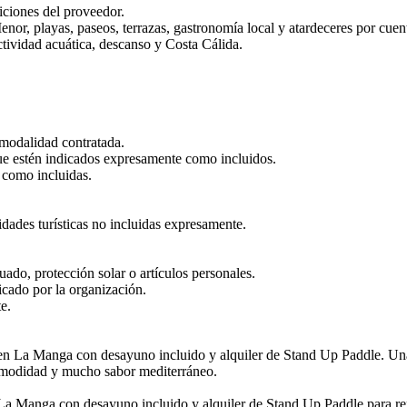
iciones del proveedor.
nor, playas, paseos, terrazas, gastronomía local y atardeceres por cuen
tividad acuática, descanso y Costa Cálida.
 modalidad contratada.
ue estén indicados expresamente como incluidos.
 como incluidas.
dades turísticas no incluidas expresamente.
ado, protección solar o artículos personales.
icado por la organización.
e.
en La Manga con desayuno incluido y alquiler de Stand Up Paddle. Una 
 comodidad y mucho sabor mediterráneo.
La Manga con desayuno incluido y alquiler de Stand Up Paddle para r