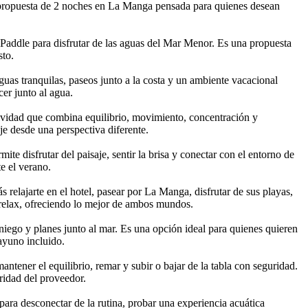
na propuesta de 2 noches en La Manga pensada para quienes desean
 Paddle para disfrutar de las aguas del Mar Menor. Es una propuesta
sto.
uas tranquilas, paseos junto a la costa y un ambiente vacacional
er junto al agua.
ividad que combina equilibrio, movimiento, concentración y
aje desde una perspectiva diferente.
e disfrutar del paisaje, sentir la brisa y conectar con el entorno de
e el verano.
relajarte en el hotel, pasear por La Manga, disfrutar de sus playas,
 relax, ofreciendo lo mejor de ambos mundos.
iego y planes junto al mar. Es una opción ideal para quienes quieren
ayuno incluido.
ntener el equilibrio, remar y subir o bajar de la tabla con seguridad.
uridad del proveedor.
para desconectar de la rutina, probar una experiencia acuática