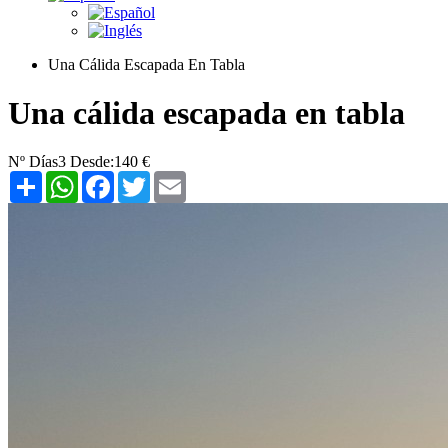
Una Cálida Escapada En Tabla
Una cálida escapada en tabla
Nº Días
3
Desde:
140 €
Share
WhatsApp
Facebook
Twitter
Email