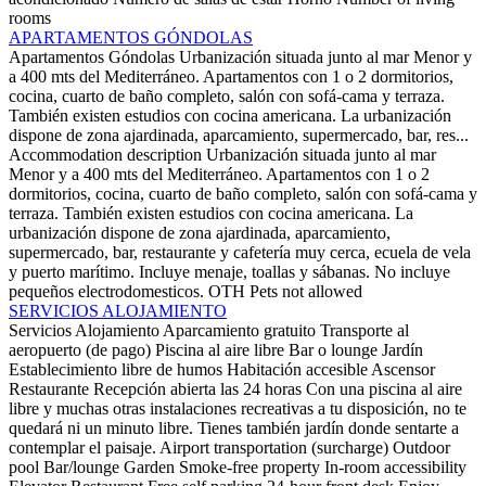
rooms
APARTAMENTOS GÓNDOLAS
Apartamentos Góndolas
Urbanización situada junto al mar Menor y
a 400 mts del Mediterráneo. Apartamentos con 1 o 2 dormitorios,
cocina, cuarto de baño completo, salón con sofá-cama y terraza.
También existen estudios con cocina americana. La urbanización
dispone de zona ajardinada, aparcamiento, supermercado, bar, res...
Accommodation description
Urbanización situada junto al mar
Menor y a 400 mts del Mediterráneo. Apartamentos con 1 o 2
dormitorios, cocina, cuarto de baño completo, salón con sofá-cama y
terraza. También existen estudios con cocina americana. La
urbanización dispone de zona ajardinada, aparcamiento,
supermercado, bar, restaurante y cafetería muy cerca, ecuela de vela
y puerto marítimo. Incluye menaje, toallas y sábanas. No incluye
pequeños electrodomesticos.
OTH
Pets not allowed
SERVICIOS ALOJAMIENTO
Servicios Alojamiento
Aparcamiento gratuito
Transporte al
aeropuerto (de pago)
Piscina al aire libre
Bar o lounge
Jardín
Establecimiento libre de humos
Habitación accesible
Ascensor
Restaurante
Recepción abierta las 24 horas
Con una piscina al aire
libre y muchas otras instalaciones recreativas a tu disposición, no te
quedará ni un minuto libre. Tienes también jardín donde sentarte a
contemplar el paisaje.
Airport transportation (surcharge)
Outdoor
pool
Bar/lounge
Garden
Smoke-free property
In-room accessibility