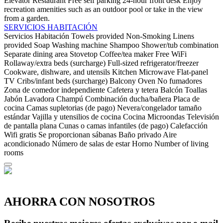
Elevator
Restaurant
Free self parking
24-hour front desk
Enjoy
recreation amenities such as an outdoor pool or take in the view
from a garden.
SERVICIOS HABITACIÓN
Servicios Habitación
Towels provided
Non-Smoking
Linens
provided
Soap
Washing machine
Shampoo
Shower/tub combination
Separate dining area
Stovetop
Coffee/tea maker
Free WiFi
Rollaway/extra beds (surcharge)
Full-sized refrigerator/freezer
Cookware, dishware, and utensils
Kitchen
Microwave
Flat-panel
TV
Cribs/infant beds (surcharge)
Balcony
Oven
No fumadores
Zona de comedor independiente
Cafetera y tetera
Balcón
Toallas
Jabón
Lavadora
Champú
Combinación ducha/bañera
Placa de
cocina
Camas supletorias (de pago)
Nevera/congelador tamaño
estándar
Vajilla y utensilios de cocina
Cocina
Microondas
Televisión
de pantalla plana
Cunas o camas infantiles (de pago)
Calefacción
Wifi gratis
Se proporcionan sábanas
Baño privado
Aire
acondicionado
Número de salas de estar
Horno
Number of living
rooms
AHORRA CON NOSOTROS