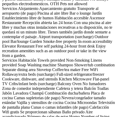
pequeños electrodomesticos.
OTH
Pets not allowed
Servicios Alojamiento
Aparcamiento gratuito
Transporte al
aeropuerto (de pago)
Piscina al aire libre
Bar o lounge
Jardín
Establecimiento libre de humos
Habitación accesible
Ascensor
Restaurante
Recepción abierta las 24 horas
Con una piscina al aire
libre y muchas otras instalaciones recreativas a tu disposición, no te
quedará ni un minuto libre. Tienes también jardín donde sentarte a
contemplar el paisaje.
Airport transportation (surcharge)
Outdoor
pool
Bar/lounge
Garden
Smoke-free property
In-room accessibility
Elevator
Restaurant
Free self parking
24-hour front desk
Enjoy
recreation amenities such as an outdoor pool or take in the view
from a garden.
Servicios Habitación
Towels provided
Non-Smoking
Linens
provided
Soap
Washing machine
Shampoo
Shower/tub combination
Separate dining area
Stovetop
Coffee/tea maker
Free WiFi
Rollaway/extra beds (surcharge)
Full-sized refrigerator/freezer
Cookware, dishware, and utensils
Kitchen
Microwave
Flat-panel
TV
Cribs/infant beds (surcharge)
Balcony
Oven
No fumadores
Zona de comedor independiente
Cafetera y tetera
Balcón
Toallas
Jabón
Lavadora
Champú
Combinación ducha/bañera
Placa de
cocina
Camas supletorias (de pago)
Nevera/congelador tamaño
estándar
Vajilla y utensilios de cocina
Cocina
Microondas
Televisión
de pantalla plana
Cunas o camas infantiles (de pago)
Calefacción
Wifi gratis
Se proporcionan sábanas
Baño privado
Aire
acondicionado
Número de salas de estar
Horno
Number of living