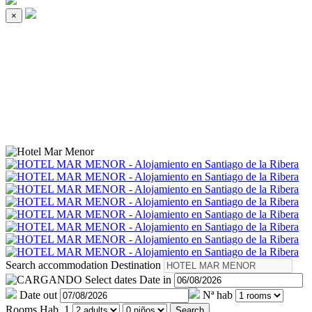
×
Search accommodation
Destination
Select dates
Date in
Date out
Nª hab
Rooms
Hab. 1
Search