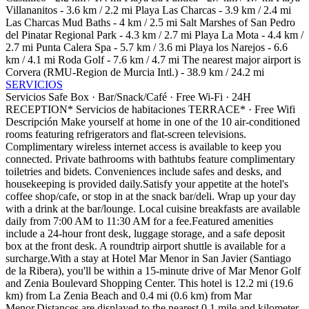
Villananitos - 3.6 km / 2.2 mi Playa Las Charcas - 3.9 km / 2.4 mi
Las Charcas Mud Baths - 4 km / 2.5 mi Salt Marshes of San Pedro
del Pinatar Regional Park - 4.3 km / 2.7 mi Playa La Mota - 4.4 km /
2.7 mi Punta Calera Spa - 5.7 km / 3.6 mi Playa los Narejos - 6.6
km / 4.1 mi Roda Golf - 7.6 km / 4.7 mi The nearest major airport is
Corvera (RMU-Region de Murcia Intl.) - 38.9 km / 24.2 mi
SERVICIOS
Servicios
Safe Box · Bar/Snack/Café · Free Wi-Fi · 24H
RECEPTION*
Servicios de habitaciones
TERRACE* · Free Wifi
Descripción
Make yourself at home in one of the 10 air-conditioned
rooms featuring refrigerators and flat-screen televisions.
Complimentary wireless internet access is available to keep you
connected. Private bathrooms with bathtubs feature complimentary
toiletries and bidets. Conveniences include safes and desks, and
housekeeping is provided daily.Satisfy your appetite at the hotel's
coffee shop/cafe, or stop in at the snack bar/deli. Wrap up your day
with a drink at the bar/lounge. Local cuisine breakfasts are available
daily from 7:00 AM to 11:30 AM for a fee.Featured amenities
include a 24-hour front desk, luggage storage, and a safe deposit
box at the front desk. A roundtrip airport shuttle is available for a
surcharge.With a stay at Hotel Mar Menor in San Javier (Santiago
de la Ribera), you'll be within a 15-minute drive of Mar Menor Golf
and Zenia Boulevard Shopping Center. This hotel is 12.2 mi (19.6
km) from La Zenia Beach and 0.4 mi (0.6 km) from Mar
Menor.Distances are displayed to the nearest 0.1 mile and kilometer.