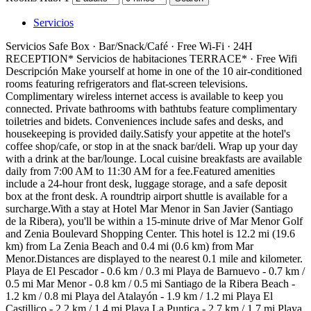
Servicios
Servicios
Safe Box · Bar/Snack/Café · Free Wi-Fi · 24H
RECEPTION*
Servicios de habitaciones
TERRACE* · Free Wifi
Descripción
Make yourself at home in one of the 10 air-conditioned
rooms featuring refrigerators and flat-screen televisions.
Complimentary wireless internet access is available to keep you
connected. Private bathrooms with bathtubs feature complimentary
toiletries and bidets. Conveniences include safes and desks, and
housekeeping is provided daily.Satisfy your appetite at the hotel's
coffee shop/cafe, or stop in at the snack bar/deli. Wrap up your day
with a drink at the bar/lounge. Local cuisine breakfasts are available
daily from 7:00 AM to 11:30 AM for a fee.Featured amenities
include a 24-hour front desk, luggage storage, and a safe deposit
box at the front desk. A roundtrip airport shuttle is available for a
surcharge.With a stay at Hotel Mar Menor in San Javier (Santiago
de la Ribera), you'll be within a 15-minute drive of Mar Menor Golf
and Zenia Boulevard Shopping Center. This hotel is 12.2 mi (19.6
km) from La Zenia Beach and 0.4 mi (0.6 km) from Mar
Menor.Distances are displayed to the nearest 0.1 mile and kilometer.
Playa de El Pescador - 0.6 km / 0.3 mi Playa de Barnuevo - 0.7 km /
0.5 mi Mar Menor - 0.8 km / 0.5 mi Santiago de la Ribera Beach -
1.2 km / 0.8 mi Playa del Atalayón - 1.9 km / 1.2 mi Playa El
Castillico - 2.2 km / 1.4 mi Playa La Puntica - 2.7 km / 1.7 mi Playa