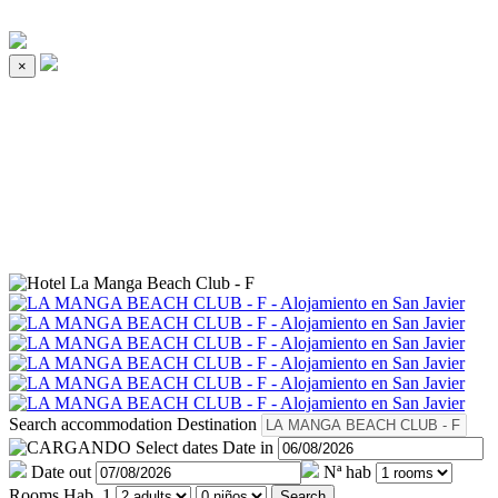
×
Search accommodation
Destination
Select dates
Date in
Date out
Nª hab
Rooms
Hab. 1
Search