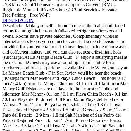
- 5.8 km / 3.6 mi The nearest major airport is Corvera (RMU-
Region de Murcia Intl.) - 69.6 km / 43.3 mi
Servicios
Elevator ·
Free Parking · Free Wi-Fi
DESCRIPCIÓN
Descripción
Make yourself at home in one of the 5 air-conditioned
rooms featuring kitchens with full-sized refrigerators/freezers and
ovens. Rooms have private balconies. Complimentary wireless
internet access keeps you connected, and flat-screen televisions are
provided for your entertainment. Conveniences include microwaves
and coffee/tea makers, and you can also request cribs/infant beds
(surcharge).At La Manga Beach Club - F, enjoy a satisfying meal at
the restaurant.Guests may use a roundtrip airport shuttle for a
surcharge, and free self parking is available onsite.When you stay at
La Manga Beach Club - F in San Javier, you'll be near the beach,
just steps from Mar Menor and Playa Chica Beach. This hotel is 17
mi (27.4 km) from La Manga Club and 31.1 mi (50.1 km) from Mar
Menor Golf.Distances are displayed to the nearest 0.1 mile and
kilometer. Mar Menor - 0.1 km / 0.1 mi Playa Chica Beach - 0.1 km
/ 0.1 mi Playa del Pudrimel - 0.8 km / 0.5 mi Playa del Final de la
Manga - 2 km / 1.2 mi Playa La Veneziola - 2 km / 1.3 mi Playa
Ensenada del Esparto - 2.5 km / 1.5 mi Isla Grossa - 2.9 km / 1.8 mi
Faro del Estacio - 2.9 km / 1.8 mi Salt Marshes of San Pedro del
Pinatar Regional Park - 3.1 km / 1.9 mi Puerto Deportivo Tomas
Maestre - 3.3 km / 2.1 mi Playa Mistral - 3.4 km / 2.1 mi Playa del
Estacio - 4.4 km / 2.7 mi Playa de La Llana - 3.1 km / 1.9 mi Playa