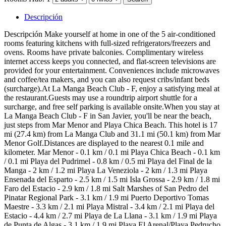
Descripción
Descripción
Make yourself at home in one of the 5 air-conditioned
rooms featuring kitchens with full-sized refrigerators/freezers and
ovens. Rooms have private balconies. Complimentary wireless
internet access keeps you connected, and flat-screen televisions are
provided for your entertainment. Conveniences include microwaves
and coffee/tea makers, and you can also request cribs/infant beds
(surcharge).At La Manga Beach Club - F, enjoy a satisfying meal at
the restaurant.Guests may use a roundtrip airport shuttle for a
surcharge, and free self parking is available onsite.When you stay at
La Manga Beach Club - F in San Javier, you'll be near the beach,
just steps from Mar Menor and Playa Chica Beach. This hotel is 17
mi (27.4 km) from La Manga Club and 31.1 mi (50.1 km) from Mar
Menor Golf.Distances are displayed to the nearest 0.1 mile and
kilometer. Mar Menor - 0.1 km / 0.1 mi Playa Chica Beach - 0.1 km
/ 0.1 mi Playa del Pudrimel - 0.8 km / 0.5 mi Playa del Final de la
Manga - 2 km / 1.2 mi Playa La Veneziola - 2 km / 1.3 mi Playa
Ensenada del Esparto - 2.5 km / 1.5 mi Isla Grossa - 2.9 km / 1.8 mi
Faro del Estacio - 2.9 km / 1.8 mi Salt Marshes of San Pedro del
Pinatar Regional Park - 3.1 km / 1.9 mi Puerto Deportivo Tomas
Maestre - 3.3 km / 2.1 mi Playa Mistral - 3.4 km / 2.1 mi Playa del
Estacio - 4.4 km / 2.7 mi Playa de La Llana - 3.1 km / 1.9 mi Playa
de Punta de Algas - 3.1 km / 1.9 mi Playa El Arenal/Playa Pedrucho