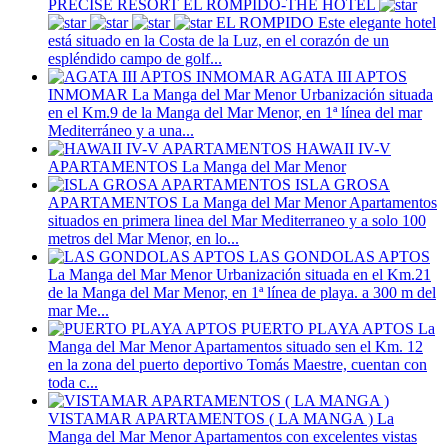
PRECISE RESORT EL ROMPIDO-THE HOTEL
EL ROMPIDO
Este elegante hotel
está situado en la Costa de la Luz, en el corazón de un
espléndido campo de golf...
AGATA III APTOS
INMOMAR
La Manga del Mar Menor
Urbanización situada
en el Km.9 de la Manga del Mar Menor, en 1ª línea del mar
Mediterráneo y a una...
HAWAII IV-V
APARTAMENTOS
La Manga del Mar Menor
ISLA GROSA
APARTAMENTOS
La Manga del Mar Menor
Apartamentos
situados en primera linea del Mar Mediterraneo y a solo 100
metros del Mar Menor, en lo...
LAS GONDOLAS APTOS
La Manga del Mar Menor
Urbanización situada en el Km.21
de la Manga del Mar Menor, en 1ª línea de playa. a 300 m del
mar Me...
PUERTO PLAYA APTOS
La
Manga del Mar Menor
Apartamentos situado sen el Km. 12
en la zona del puerto deportivo Tomás Maestre, cuentan con
toda c...
VISTAMAR APARTAMENTOS ( LA MANGA )
La
Manga del Mar Menor
Apartamentos con excelentes vistas