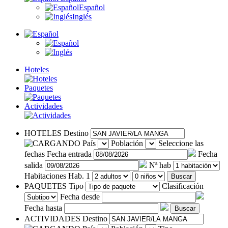
Español
Inglés
Hoteles
Paquetes
Actividades
HOTELES
Destino
País
Población
Seleccione las
fechas
Fecha entrada
Fecha
salida
Nª hab
Habitaciones
Hab. 1
Buscar
PAQUETES
Tipo
Clasificación
Fecha desde
Fecha hasta
Buscar
ACTIVIDADES
Destino