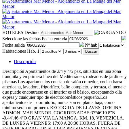
HOTELES
Destino
Seleccione las fechas
Fecha entrada
Fecha salida
Nª hab
Habitaciones
Hab. 1
Buscar
Descripción
Descripción
Apartamentos de 2/4 y 4/5 pax, situados en una zona
tranquila y en primera línea del Mediterráneo, rodeados de jardines y
piscinas.Los apartamentos constan de salón comedor, cocina barra
americana, lavadora, frigorífico, baño completo, y terraza, el menaje
que puede encontrarse en el interior es el básico, exceptuando olla
expres y cualquier tipo de electrodomésticos pequeño.Los
apartamentos de 1 dormitorio, nunca son en planta baja, como
minimo seran un primero. RECOGIDA DE LLAVES: OFICINA
ADMON. MAR MENOR. COORDENADAS:37º46'19.8''N
-0.44'.46.4''O GRAN VIA LA MANGA, KM. 18, VENEZIOLA.
DE LUNES A VIERNES: 17:00 A 20:30 HORAS. FUERA DE
ESTE HORARIO CONSULTAR PREVIAMENTE.CUNAS