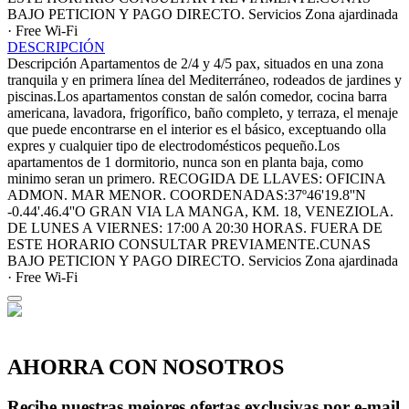
BAJO PETICION Y PAGO DIRECTO.
Servicios
Zona ajardinada
· Free Wi-Fi
DESCRIPCIÓN
Descripción
Apartamentos de 2/4 y 4/5 pax, situados en una zona
tranquila y en primera línea del Mediterráneo, rodeados de jardines y
piscinas.Los apartamentos constan de salón comedor, cocina barra
americana, lavadora, frigorífico, baño completo, y terraza, el menaje
que puede encontrarse en el interior es el básico, exceptuando olla
expres y cualquier tipo de electrodomésticos pequeño.Los
apartamentos de 1 dormitorio, nunca son en planta baja, como
minimo seran un primero. RECOGIDA DE LLAVES: OFICINA
ADMON. MAR MENOR. COORDENADAS:37º46'19.8''N
-0.44'.46.4''O GRAN VIA LA MANGA, KM. 18, VENEZIOLA.
DE LUNES A VIERNES: 17:00 A 20:30 HORAS. FUERA DE
ESTE HORARIO CONSULTAR PREVIAMENTE.CUNAS
BAJO PETICION Y PAGO DIRECTO.
Servicios
Zona ajardinada
· Free Wi-Fi
AHORRA CON NOSOTROS
Recibe nuestras mejores ofertas exclusivas por e-mail