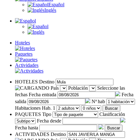
Español
Inglés
Hoteles
Paquetes
Actividades
HOTELES
Destino
País
Población
Seleccione las
fechas
Fecha entrada
Fecha
salida
Nª hab
Habitaciones
Hab. 1
Buscar
PAQUETES
Tipo
Clasificación
Fecha desde
Fecha hasta
Buscar
ACTIVIDADES
Destino