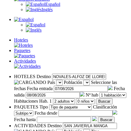
Español
Inglés
Hoteles
Paquetes
Actividades
HOTELES
Destino
País
Población
Seleccione las
fechas
Fecha entrada
Fecha
salida
Nª hab
Habitaciones
Hab. 1
Buscar
PAQUETES
Tipo
Clasificación
Fecha desde
Fecha hasta
Buscar
ACTIVIDADES
Destino