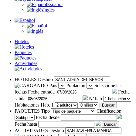
Español
Inglés
Hoteles
Paquetes
Actividades
HOTELES
Destino
País
Población
Seleccione las
fechas
Fecha entrada
Fecha
salida
Nª hab
Habitaciones
Hab. 1
Buscar
PAQUETES
Tipo
Clasificación
Fecha desde
Fecha hasta
Buscar
ACTIVIDADES
Destino