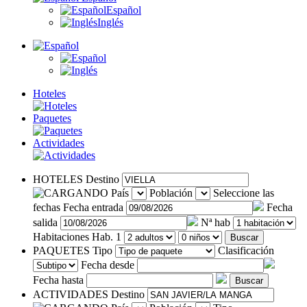
Español
Inglés
Hoteles
Paquetes
Actividades
HOTELES
Destino
País
Población
Seleccione las
fechas
Fecha entrada
Fecha
salida
Nª hab
Habitaciones
Hab. 1
Buscar
PAQUETES
Tipo
Clasificación
Fecha desde
Fecha hasta
Buscar
ACTIVIDADES
Destino