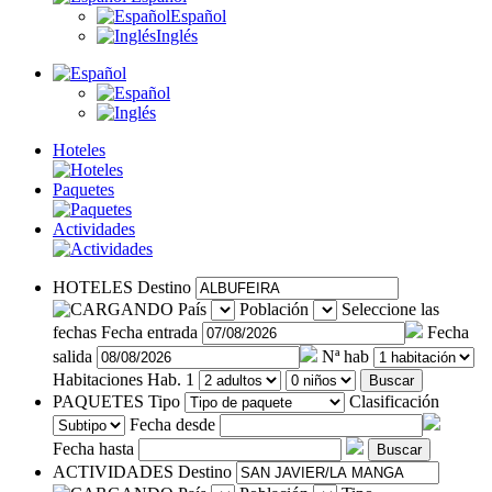
Español
Inglés
Hoteles
Paquetes
Actividades
HOTELES
Destino
País
Población
Seleccione las
fechas
Fecha entrada
Fecha
salida
Nª hab
Habitaciones
Hab. 1
Buscar
PAQUETES
Tipo
Clasificación
Fecha desde
Fecha hasta
Buscar
ACTIVIDADES
Destino