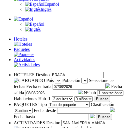
Español
Inglés
Hoteles
Paquetes
Actividades
HOTELES
Destino
País
Población
Seleccione las
fechas
Fecha entrada
Fecha
salida
Nª hab
Habitaciones
Hab. 1
Buscar
PAQUETES
Tipo
Clasificación
Fecha desde
Fecha hasta
Buscar
ACTIVIDADES
Destino