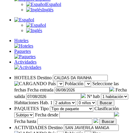
Español
Inglés
Hoteles
Paquetes
Actividades
HOTELES
Destino
País
Población
Seleccione las
fechas
Fecha entrada
Fecha
salida
Nª hab
Habitaciones
Hab. 1
Buscar
PAQUETES
Tipo
Clasificación
Fecha desde
Fecha hasta
Buscar
ACTIVIDADES
Destino