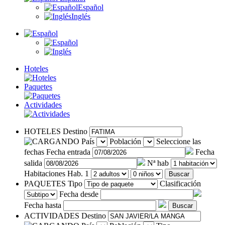
Español
Inglés
Hoteles
Paquetes
Actividades
HOTELES
Destino
País
Población
Seleccione las
fechas
Fecha entrada
Fecha
salida
Nª hab
Habitaciones
Hab. 1
Buscar
PAQUETES
Tipo
Clasificación
Fecha desde
Fecha hasta
Buscar
ACTIVIDADES
Destino