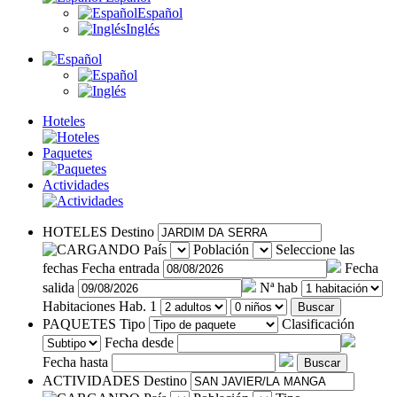
Español
Inglés
Hoteles
Paquetes
Actividades
HOTELES
Destino
País
Población
Seleccione las
fechas
Fecha entrada
Fecha
salida
Nª hab
Habitaciones
Hab. 1
Buscar
PAQUETES
Tipo
Clasificación
Fecha desde
Fecha hasta
Buscar
ACTIVIDADES
Destino