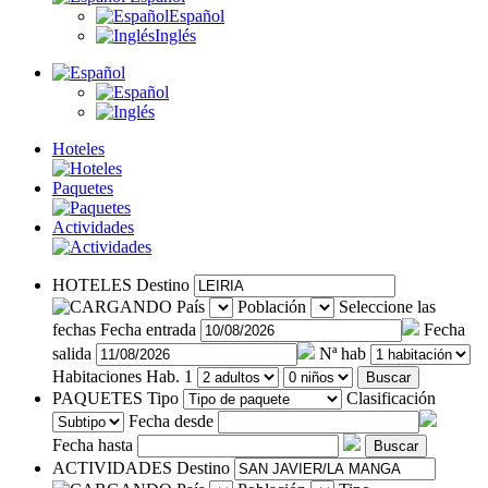
Español
Inglés
Hoteles
Paquetes
Actividades
HOTELES
Destino
País
Población
Seleccione las
fechas
Fecha entrada
Fecha
salida
Nª hab
Habitaciones
Hab. 1
Buscar
PAQUETES
Tipo
Clasificación
Fecha desde
Fecha hasta
Buscar
ACTIVIDADES
Destino