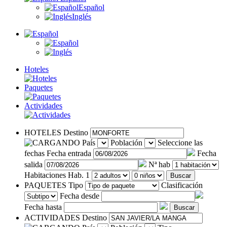
Español
Inglés
Hoteles
Paquetes
Actividades
HOTELES
Destino
País
Población
Seleccione las
fechas
Fecha entrada
Fecha
salida
Nª hab
Habitaciones
Hab. 1
Buscar
PAQUETES
Tipo
Clasificación
Fecha desde
Fecha hasta
Buscar
ACTIVIDADES
Destino