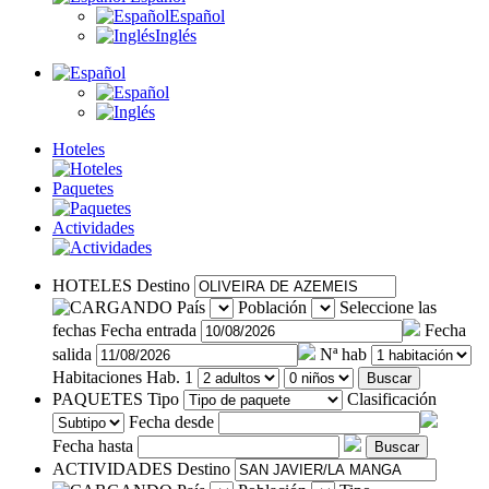
Español
Inglés
Hoteles
Paquetes
Actividades
HOTELES
Destino
País
Población
Seleccione las
fechas
Fecha entrada
Fecha
salida
Nª hab
Habitaciones
Hab. 1
Buscar
PAQUETES
Tipo
Clasificación
Fecha desde
Fecha hasta
Buscar
ACTIVIDADES
Destino