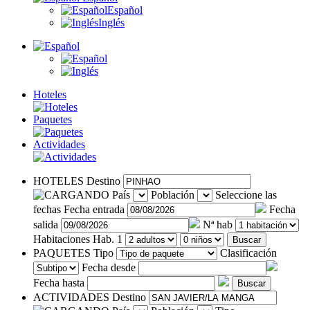
Español
Inglés
Hoteles
Paquetes
Actividades
HOTELES
Destino
País
Población
Seleccione las
fechas
Fecha entrada
Fecha
salida
Nª hab
Habitaciones
Hab. 1
Buscar
PAQUETES
Tipo
Clasificación
Fecha desde
Fecha hasta
Buscar
ACTIVIDADES
Destino