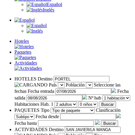
Español
Inglés
Hoteles
Paquetes
Actividades
HOTELES
Destino
País
Población
Seleccione las
fechas
Fecha entrada
Fecha
salida
Nª hab
Habitaciones
Hab. 1
Buscar
PAQUETES
Tipo
Clasificación
Fecha desde
Fecha hasta
Buscar
ACTIVIDADES
Destino