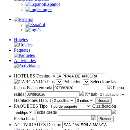
Español
Inglés
Hoteles
Paquetes
Actividades
HOTELES
Destino
País
Población
Seleccione las
fechas
Fecha entrada
Fecha
salida
Nª hab
Habitaciones
Hab. 1
Buscar
PAQUETES
Tipo
Clasificación
Fecha desde
Fecha hasta
Buscar
ACTIVIDADES
Destino