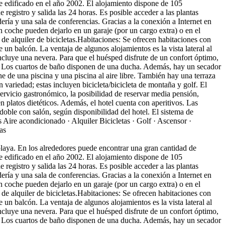
ue edificado en el año 2002. El alojamiento dispone de 105
 registro y salida las 24 horas. Es posible acceder a las plantas
ería y una sala de conferencias. Gracias a la conexión a Internet en
 coche pueden dejarlo en un garaje (por un cargo extra) o en el
 de alquiler de bicicletas.Habitaciones: Se ofrecen habitaciones con
 un balcón. La ventaja de algunos alojamientos es la vista lateral al
cluye una nevera. Para que el huésped disfrute de un confort óptimo,
ncia. Los cuartos de baño disponen de una ducha. Además, hay un secador
ne de una piscina y una piscina al aire libre. También hay una terraza
 variedad; estas incluyen bicicleta/bicicleta de montaña y golf. El
rvicio gastronómico, la posibilidad de reservar media pensión,
 platos dietéticos. Además, el hotel cuenta con aperitivos. Las
doble con salón, según disponibilidad del hotel. El sistema de
s
Aire acondicionado · Alquiler Bicicletas · Golf · Ascensor ·
as
laya. En los alrededores puede encontrar una gran cantidad de
ue edificado en el año 2002. El alojamiento dispone de 105
 registro y salida las 24 horas. Es posible acceder a las plantas
ería y una sala de conferencias. Gracias a la conexión a Internet en
 coche pueden dejarlo en un garaje (por un cargo extra) o en el
 de alquiler de bicicletas.Habitaciones: Se ofrecen habitaciones con
 un balcón. La ventaja de algunos alojamientos es la vista lateral al
cluye una nevera. Para que el huésped disfrute de un confort óptimo,
ncia. Los cuartos de baño disponen de una ducha. Además, hay un secador