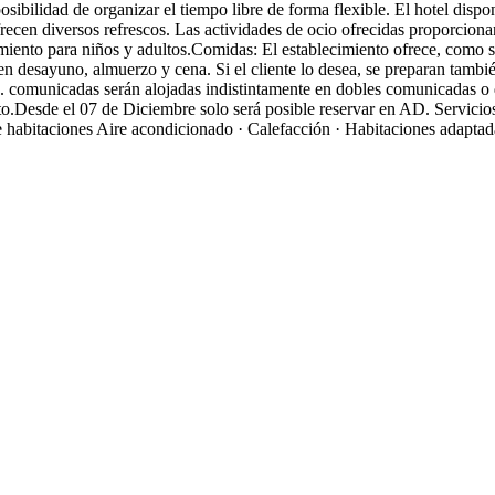
sibilidad de organizar el tiempo libre de forma flexible. El hotel dispo
recen diversos refrescos. Las actividades de ocio ofrecidas proporcionan
iento para niños y adultos.Comidas: El establecimiento ofrece, como se
 desayuno, almuerzo y cena. Si el cliente lo desea, se preparan también
ab. comunicadas serán alojadas indistintamente en dobles comunicadas o 
to.Desde el 07 de Diciembre solo será posible reservar en AD.
Servicio
e habitaciones
Aire acondicionado · Calefacción · Habitaciones adaptad