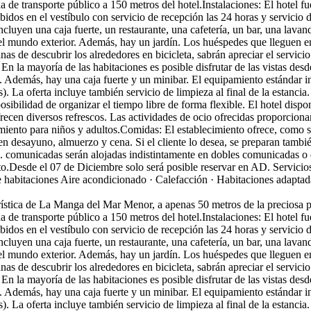
a de transporte público a 150 metros del hotel.Instalaciones: El hotel f
idos en el vestíbulo con servicio de recepción las 24 horas y servicio de
cluyen una caja fuerte, un restaurante, una cafetería, un bar, una lavand
l mundo exterior. Además, hay un jardín. Los huéspedes que lleguen en
s de descubrir los alrededores en bicicleta, sabrán apreciar el servicio
En la mayoría de las habitaciones es posible disfrutar de las vistas desde
 Además, hay una caja fuerte y un minibar. El equipamiento estándar in
tis). La oferta incluye también servicio de limpieza al final de la esta
sibilidad de organizar el tiempo libre de forma flexible. El hotel dispo
recen diversos refrescos. Las actividades de ocio ofrecidas proporcionan
iento para niños y adultos.Comidas: El establecimiento ofrece, como se
 desayuno, almuerzo y cena. Si el cliente lo desea, se preparan también
ab. comunicadas serán alojadas indistintamente en dobles comunicadas o 
to.Desde el 07 de Diciembre solo será posible reservar en AD.
Servicio
e habitaciones
Aire acondicionado · Calefacción · Habitaciones adaptad
rística de La Manga del Mar Menor, a apenas 50 metros de la preciosa p
a de transporte público a 150 metros del hotel.Instalaciones: El hotel f
idos en el vestíbulo con servicio de recepción las 24 horas y servicio de
cluyen una caja fuerte, un restaurante, una cafetería, un bar, una lavand
l mundo exterior. Además, hay un jardín. Los huéspedes que lleguen en
s de descubrir los alrededores en bicicleta, sabrán apreciar el servicio
En la mayoría de las habitaciones es posible disfrutar de las vistas desde
 Además, hay una caja fuerte y un minibar. El equipamiento estándar in
tis). La oferta incluye también servicio de limpieza al final de la esta