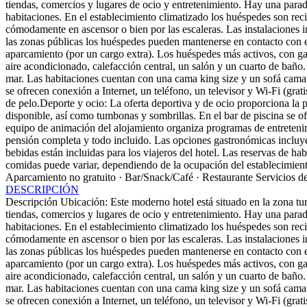
tiendas, comercios y lugares de ocio y entretenimiento. Hay una parad
habitaciones. En el establecimiento climatizado los huéspedes son recib
cómodamente en ascensor o bien por las escaleras. Las instalaciones in
las zonas públicas los huéspedes pueden mantenerse en contacto con e
aparcamiento (por un cargo extra). Los huéspedes más activos, con gana
aire acondicionado, calefacción central, un salón y un cuarto de baño. 
mar. Las habitaciones cuentan con una cama king size y un sofá cama.
se ofrecen conexión a Internet, un teléfono, un televisor y Wi-Fi (gra
de pelo.Deporte y ocio: La oferta deportiva y de ocio proporciona la po
disponible, así como tumbonas y sombrillas. En el bar de piscina se of
equipo de animación del alojamiento organiza programas de entretenim
pensión completa y todo incluido. Las opciones gastronómicas incluyen
bebidas están incluidas para los viajeros del hotel. Las reservas de h
comidas puede variar, dependiendo de la ocupación del establecimien
Aparcamiento no gratuito · Bar/Snack/Café · Restaurante
Servicios d
DESCRIPCIÓN
Descripción
Ubicación: Este moderno hotel está situado en la zona tu
tiendas, comercios y lugares de ocio y entretenimiento. Hay una parad
habitaciones. En el establecimiento climatizado los huéspedes son recib
cómodamente en ascensor o bien por las escaleras. Las instalaciones in
las zonas públicas los huéspedes pueden mantenerse en contacto con e
aparcamiento (por un cargo extra). Los huéspedes más activos, con gana
aire acondicionado, calefacción central, un salón y un cuarto de baño. 
mar. Las habitaciones cuentan con una cama king size y un sofá cama.
se ofrecen conexión a Internet, un teléfono, un televisor y Wi-Fi (gra