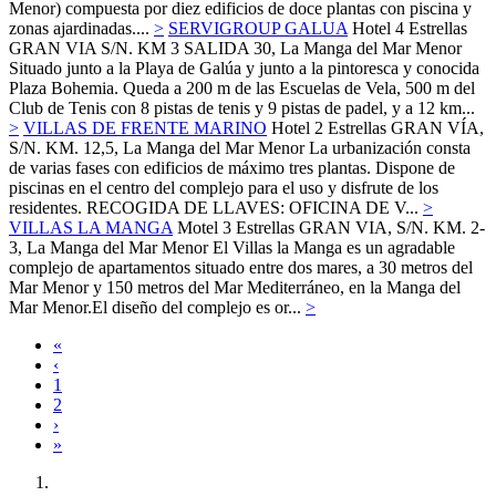
Menor) compuesta por diez edificios de doce plantas con piscina y
zonas ajardinadas....
>
SERVIGROUP GALUA
Hotel 4 Estrellas
GRAN VIA S/N. KM 3 SALIDA 30,
La Manga del Mar Menor
Situado junto a la Playa de Galúa y junto a la pintoresca y conocida
Plaza Bohemia. Queda a 200 m de las Escuelas de Vela, 500 m del
Club de Tenis con 8 pistas de tenis y 9 pistas de padel, y a 12 km...
>
VILLAS DE FRENTE MARINO
Hotel 2 Estrellas
GRAN VÍA,
S/N. KM. 12,5,
La Manga del Mar Menor
La urbanización consta
de varias fases con edificios de máximo tres plantas. Dispone de
piscinas en el centro del complejo para el uso y disfrute de los
residentes. RECOGIDA DE LLAVES: OFICINA DE V...
>
VILLAS LA MANGA
Motel 3 Estrellas
GRAN VIA, S/N. KM. 2-
3,
La Manga del Mar Menor
El Villas la Manga es un agradable
complejo de apartamentos situado entre dos mares, a 30 metros del
Mar Menor y 150 metros del Mar Mediterráneo, en la Manga del
Mar Menor.El diseño del complejo es or...
>
«
‹
1
2
›
»