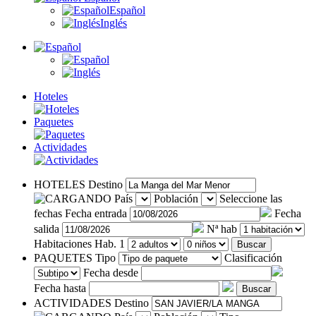
Español
Inglés
Hoteles
Paquetes
Actividades
HOTELES
Destino
País
Población
Seleccione las
fechas
Fecha entrada
Fecha
salida
Nª hab
Habitaciones
Hab. 1
Buscar
PAQUETES
Tipo
Clasificación
Fecha desde
Fecha hasta
Buscar
ACTIVIDADES
Destino