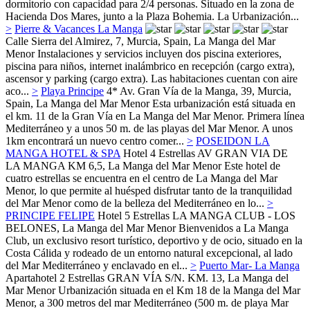
dormitorio con capacidad para 2/4 personas. Situado en la zona de
Hacienda Dos Mares, junto a la Plaza Bohemia. La Urbanización...
>
Pierre & Vacances La Manga
Calle Sierra del Almirez, 7, Murcia, Spain,
La Manga del Mar
Menor
Instalaciones y servicios incluyen dos piscina exteriores,
piscina para niños, internet inalámbrico en recepción (cargo extra),
ascensor y parking (cargo extra). Las habitaciones cuentan con aire
aco...
>
Playa Principe
4*
Av. Gran Vía de la Manga, 39, Murcia,
Spain,
La Manga del Mar Menor
Esta urbanización está situada en
el km. 11 de la Gran Vía en La Manga del Mar Menor. Primera línea
Mediterráneo y a unos 50 m. de las playas del Mar Menor. A unos
1km encontrará un nuevo centro comer...
>
POSEIDON LA
MANGA HOTEL & SPA
Hotel 4 Estrellas
AV GRAN VIA DE
LA MANGA KM 6,5,
La Manga del Mar Menor
Este hotel de
cuatro estrellas se encuentra en el centro de La Manga del Mar
Menor, lo que permite al huésped disfrutar tanto de la tranquilidad
del Mar Menor como de la belleza del Mediterráneo en lo...
>
PRINCIPE FELIPE
Hotel 5 Estrellas
LA MANGA CLUB - LOS
BELONES,
La Manga del Mar Menor
Bienvenidos a La Manga
Club, un exclusivo resort turístico, deportivo y de ocio, situado en la
Costa Cálida y rodeado de un entorno natural excepcional, al lado
del Mar Mediterráneo y enclavado en el...
>
Puerto Mar- La Manga
Apartahotel 2 Estrellas
GRAN VÍA S/N. KM. 13,
La Manga del
Mar Menor
Urbanización situada en el Km 18 de la Manga del Mar
Menor, a 300 metros del mar Mediterráneo (500 m. de playa Mar