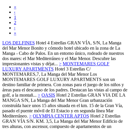
«
‹
1
2
›
»
LOS DELFINES
Hotel 4 Estrellas
GRAN VÍA, S/N,
La Manga
del Mar Menor
Bonito y cómodo hotel ubicado en la zona de La
Manga - Cabo de Palos. En un entorno único, rodeado de nuestros
dos mares: el Mar Mediterráneo y el Mar Menor. Descubre las
impresionantes vistas y déjat...
>
MONTEMARES GOLF
LUXURY APARTMENTS
Hotel 3 Estrellas
C/
MONTEMARES,7,
La Manga del Mar Menor
Los
MONTEMARES GOLF LUXURY APARTMENTS son un
destino familiar de primera. Con zonas para el juego de los niños y
áreas para el descanso de los padres. Destacan las vistas al campo de
golf, a la montañ...
>
OASIS
Hotel 2 Estrellas
GRAN VIA DE LA
MANGA S/N,
La Manga del Mar Menor
Gran urbanzación
construída hace unos 15 años situada en el km. 15 de la Gran Vía,
pasado el puente móvil de El Estacio y en segunda línea Mar
Mediterráneo.
>
OLYMPIA CENTER APTOS
Hotel 2 Estrellas
GRAN VÍA S/N. KM. 3,5,
La Manga del Mar Menor
Edificio de
tres alturas, con ascensor, compuesto de apartamentos de un