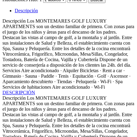
Descripción
Descripción
Los MONTEMARES GOLF LUXURY
APARTMENTS son un destino familiar de primera. Con zonas para
el juego de los niños y áreas para el descanso de los padres.
Destacan las vistas al campo de golf, a la montaña y al jardín. Entre
sus instalaciones de Salud y Belleza, el establecimiento cuenta con
Spa, Sauna y Peluquería. Entre los detalles de la cocina encontrarà
Vitrocerámica, Frigorífico, Microondas, Mesa/Sillas, Congelador,
Tostadora, Batería de Cocina, Vajilla y Cubertería Dispone de un
servicio de conserjería a disposición de los clientes las 24h. del día.
Servicios
Aire acondicionado · Alquiler Bicicletas · Rent a car ·
Gimnasio · Sauna · Paddle · Tenis · Equitación · Golf · Ascensor ·
Aparcamiento descubierto · Tiendas · Peluquería · Wi-Fi · Spa
Servicios de habitaciones
Aire acondicionado · Wi-Fi
DESCRIPCIÓN
Descripción
Los MONTEMARES GOLF LUXURY
APARTMENTS son un destino familiar de primera. Con zonas para
el juego de los niños y áreas para el descanso de los padres.
Destacan las vistas al campo de golf, a la montaña y al jardín. Entre
sus instalaciones de Salud y Belleza, el establecimiento cuenta con
Spa, Sauna y Peluquería. Entre los detalles de la cocina encontrarà
Vitrocerámica, Frigorífico, Microondas, Mesa/Sillas, Congelador,
Tostadora, Batería de Cocina, Vajilla y Cubertería Dispone de un